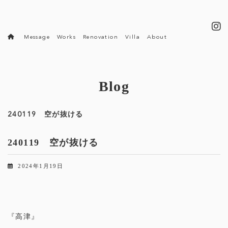
コ
ナ
ン
ビ
テ
ゲ
ン
ー
Message
Works
Renovation
Villa
About
ツ
シ
へ
ョ
ス
ン
キ
に
ッ
移
Blog
プ
動
240119 空が抜ける
240119 空が抜ける
2024年1月19日
『高津』