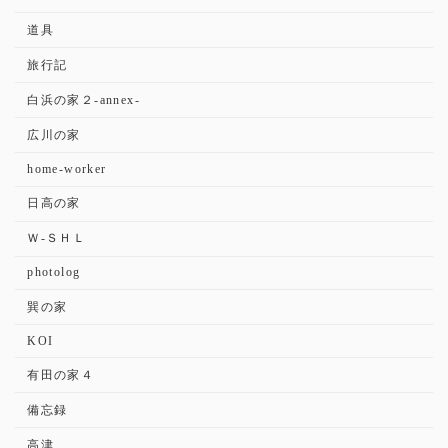
道具
旅行記
白浜の家２-annex-
広川の家
home-worker
日高の家
Ｗ-ＳＨＬ
photolog
巽の家
KOI
有田の家４
備忘録
高津