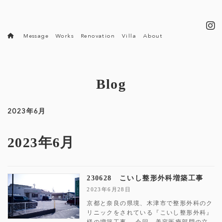
コ
ナ
ン
ビ
テ
ゲ
ン
ー
Message
Works
Renovation
Villa
About
ツ
シ
へ
ョ
ス
ン
キ
に
ッ
移
Blog
プ
動
2023年6月
2023年6月
230628 こいし整形外科増築工事
2023年6月28日
京都と奈良の県境、木津市で整形外科のク
リニックをされている『こいし整形外科』
様の増築工事。 今回、美容医療部門の立