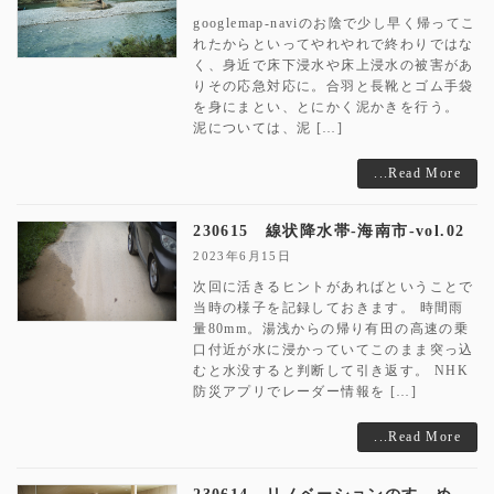
googlemap-naviのお陰で少し早く帰ってこ
れたからといってやれやれで終わりではな
く、身近で床下浸水や床上浸水の被害があ
りその応急対応に。合羽と長靴とゴム手袋
を身にまとい、とにかく泥かきを行う。
泥については、泥 […]
...Read More
230615 線状降水帯-海南市-vol.02
2023年6月15日
次回に活きるヒントがあればということで
当時の様子を記録しておきます。 時間雨
量80mm。湯浅からの帰り有田の高速の乗
口付近が水に浸かっていてこのまま突っ込
むと水没すると判断して引き返す。 NHK
防災アプリでレーダー情報を […]
...Read More