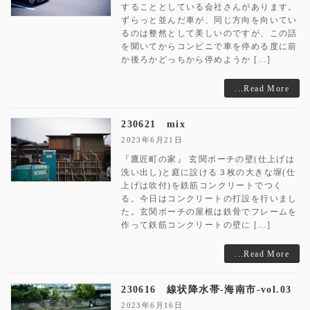
することとしている会社さんがあります。
ずらっと並んだ車が、同じ方向を向いてい
るのは整然として美しいのですが、この話
を聞いてからコンビニで車を停める度に前
か後ろかどっちから停めようか […]
...Read More
230621 mix
2023年6月21日
『鷹匠町の家』 玄関ポーチの壁(仕上げは
洗い出し)と庭に設ける３枚の大きな塀(仕
上げは吹付)を鉄筋コンクリートでつく
る。今日はコンクリートの打設を行いまし
た。玄関ポーチの屋根は鉄骨でフレームを
作って鉄筋コンクリートの壁に […]
...Read More
230616 線状降水帯-海南市-vol.03
2023年6月16日