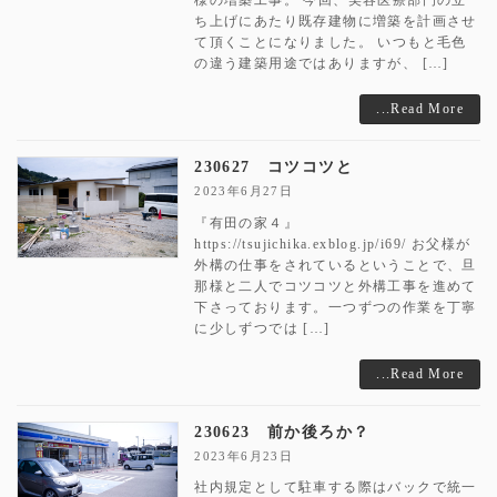
ち上げにあたり既存建物に増築を計画させ
て頂くことになりました。 いつもと毛色
の違う建築用途ではありますが、 […]
...Read More
230627 コツコツと
2023年6月27日
『有田の家４』
https://tsujichika.exblog.jp/i69/ お父様が
外構の仕事をされているということで、旦
那様と二人でコツコツと外構工事を進めて
下さっております。一つずつの作業を丁寧
に少しずつでは […]
...Read More
230623 前か後ろか？
2023年6月23日
社内規定として駐車する際はバックで統一