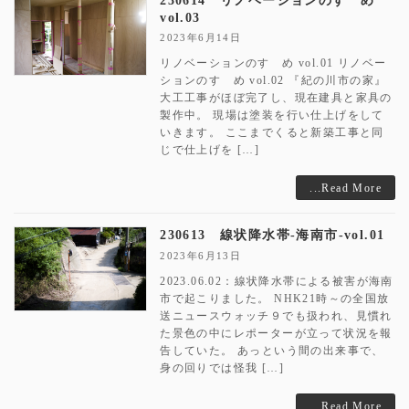
230614 リノベーションのすゝめ
vol.03
2023年6月14日
リノベーションのすゝめ vol.01 リノベー
ションのすゝめ vol.02 『紀の川市の家』
大工工事がほぼ完了し、現在建具と家具の
製作中。 現場は塗装を行い仕上げをして
いきます。 ここまでくると新築工事と同
じで仕上げを […]
...Read More
230613 線状降水帯-海南市-vol.01
2023年6月13日
2023.06.02：線状降水帯による被害が海南
市で起こりました。 NHK21時～の全国放
送ニュースウォッチ９でも扱われ、見慣れ
た景色の中にレポーターが立って状況を報
告していた。 あっという間の出来事で、
身の回りでは怪我 […]
...Read More