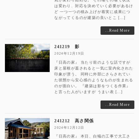
は変わり、対応を決めていく必要があるけ
ど 一つ一つの積み上げが着実に成果につ
ながってくるのが建築の良いとこ […]
...Read More
241219 影
2024年12月19日
『日高の家』 当たり前のような話ですが
床と屋根が蓋されると一気に室内化された
印象が漂う。 同時に外部にさらされてい
た状態から安心感のようなものが生まれる
のが面白い。 『建築は影をつくる作業』
と言った人がいますが うまい表 […]
...Read More
241212 高さ関係
2024年12月12日
『日高の家』 本日、白蟻の工事で大工さ