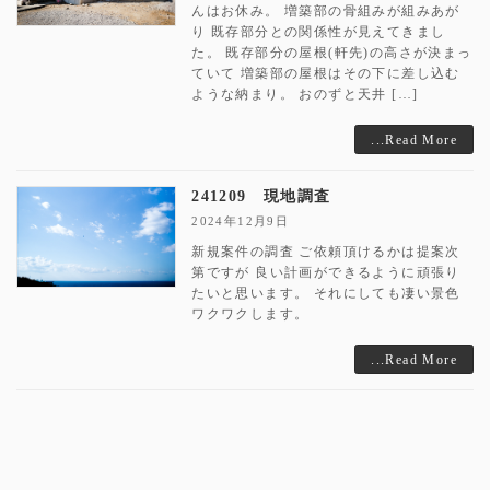
んはお休み。 増築部の骨組みが組みあが
り 既存部分との関係性が見えてきまし
た。 既存部分の屋根(軒先)の高さが決まっ
ていて 増築部の屋根はその下に差し込む
ような納まり。 おのずと天井 […]
...Read More
241209 現地調査
2024年12月9日
新規案件の調査 ご依頼頂けるかは提案次
第ですが 良い計画ができるように頑張り
たいと思います。 それにしても凄い景色
ワクワクします。
...Read More