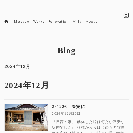
コ
ナ
ン
ビ
テ
ゲ
ン
ー
Message
Works
Renovation
Villa
About
ツ
シ
へ
ョ
ス
ン
キ
に
ッ
移
Blog
プ
動
2024年12月
2024年12月
241226 着実に
2024年12月26日
『日高の家』 解体した時は何だか不安な
状態でしたが 補強が入りはじめると雰囲
気が変わり始める。 その場その場で状況