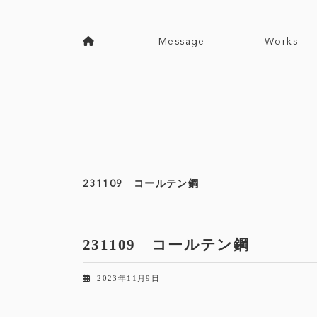
コ
ナ
ン
ビ
テ
ゲ
Message
Works
ン
ー
ツ
シ
へ
ョ
ス
ン
キ
に
ッ
移
プ
動
231109 コールテン鋼
231109 コールテン鋼
2023年11月9日