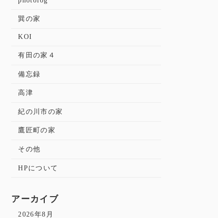
photolog
巽の家
KOI
有田の家４
備忘録
高津
紀の川市の家
鷹匠町の家
その他
HPについて
アーカイブ
2026年8月