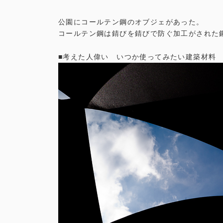
公園にコールテン鋼のオブジェがあった。
コールテン鋼は錆びを錆びで防ぐ加工がされた
■考えた人偉い いつか使ってみたい建築材料