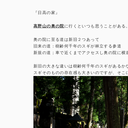
『日高の家』
高野山の奥の院
に行くといつも思うことがある
奥の院に至る道は新旧２つあって
旧来の道：樹齢何千年のスギが林立する参道
新規の道；車で近くまでアクセスし奥の院に横
新旧の大きな違いは樹齢何千年のスギがあるか
スギそのものの存在感も大きいのですが、そこ