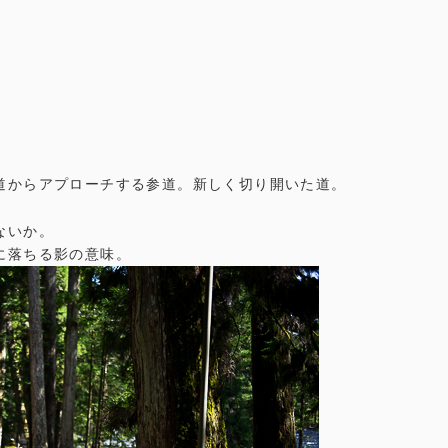
。
道からアプローチする参道。新しく切り開いた道。
ないか。
に落ちる影の意味。