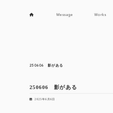
コ
ナ
ン
ビ
テ
ゲ
Message
Works
ン
ー
ツ
シ
へ
ョ
ス
ン
キ
に
ッ
移
プ
動
250606 影がある
250606 影がある
2025年6月6日