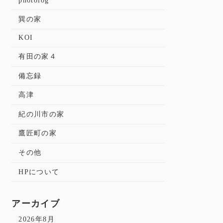
photolog
巽の家
KOI
有田の家４
備忘録
高津
紀の川市の家
鷹匠町の家
その他
HPについて
アーカイブ
2026年8月