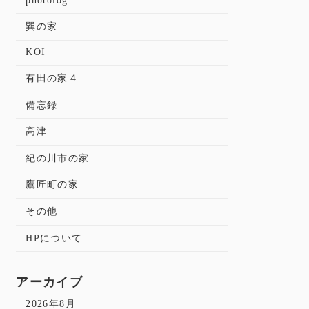
photolog
巽の家
KOI
有田の家４
備忘録
高津
紀の川市の家
鷹匠町の家
その他
HPについて
アーカイブ
2026年8月