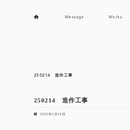
コ
ナ
ン
ビ
テ
ゲ
Message
Works
ン
ー
ツ
シ
へ
ョ
ス
ン
キ
に
ッ
移
プ
動
250214 造作工事
250214 造作工事
2025年2月14日