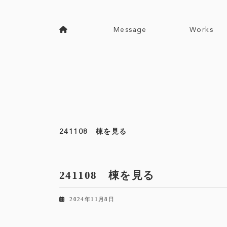
コ
ナ
ン
ビ
テ
ゲ
Message
Works
ン
ー
ツ
シ
へ
ョ
ス
ン
キ
に
ッ
移
プ
動
241108 棟を見る
241108 棟を見る
2024年11月8日