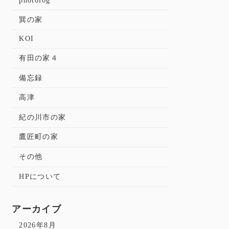
photolog
巽の家
KOI
有田の家４
備忘録
高津
紀の川市の家
鷹匠町の家
その他
HPについて
アーカイブ
2026年8月