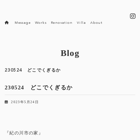
コ
ナ
ン
ビ
テ
ゲ
ン
ー
Message
Works
Renovation
Villa
About
ツ
シ
へ
ョ
ス
ン
キ
に
ッ
移
Blog
プ
動
230524 どこでくぎるか
230524 どこでくぎるか
2023年5月24日
『紀の川市の家』