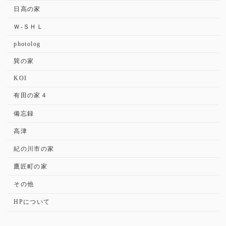
日高の家
Ｗ-ＳＨＬ
photolog
巽の家
KOI
有田の家４
備忘録
高津
紀の川市の家
鷹匠町の家
その他
HPについて