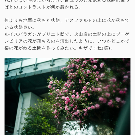
花が少ない時期だからよけい目立つのと光沢ある深緑の葉っ
ぱとのコントラストが何か惹かれる。
何よりも地面に落ちた状態、アスファルトの上に花が落ちて
いる状態良い。
ルイスバラガンがプリエト邸で、火山岩の土間の上にブーゲ
ンビリアの花が落ちるのを演出したように、いつかどこかで
椿の花が散る土間を作ってみたい。キザですね(笑)。