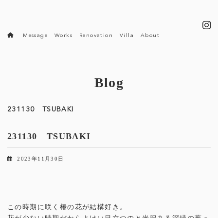
コ
ナ
ン
ビ
テ
ゲ
ン
ー
Message
Works
Renovation
Villa
About
ツ
シ
へ
ョ
ス
ン
キ
に
ッ
移
Blog
プ
動
231130 TSUBAKI
231130 TSUBAKI
2023年11月30日
この時期に咲く椿の花が結構好き。