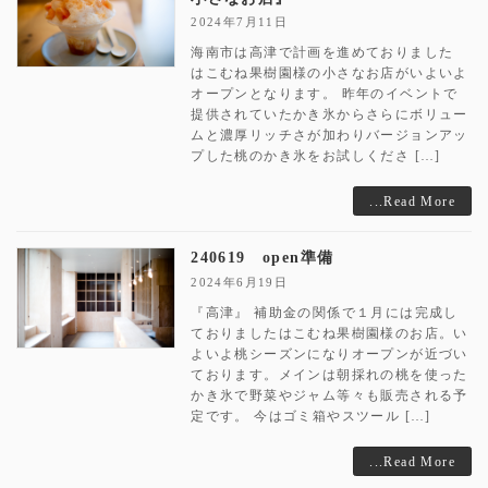
2024年7月11日
海南市は高津で計画を進めておりました
はこむね果樹園様の小さなお店がいよいよ
オープンとなります。 昨年のイベントで
提供されていたかき氷からさらにボリュー
ムと濃厚リッチさが加わりバージョンアッ
プした桃のかき氷をお試しくださ […]
...Read More
240619 open準備
2024年6月19日
『高津』 補助金の関係で１月には完成し
ておりましたはこむね果樹園様のお店。い
よいよ桃シーズンになりオープンが近づい
ております。メインは朝採れの桃を使った
かき氷で野菜やジャム等々も販売される予
定です。 今はゴミ箱やスツール […]
...Read More