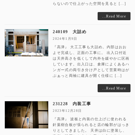
らないので仕上がった空間を見ると […]
...Read More
240109 大詰め
2024年1月9日
『高津』 大工工事も大詰め。内部はおお
よそ完成し、正面の工事に。 出入口付近
は天井高さを低くして内外を緩やかに区画
しています。出入口は、倉庫によくあるハ
ンガー式の両引き分け戸として営業時はが
ぶぁっと両袖に建具が開く仕様に […]
...Read More
231228 内装工事
2023年12月28日
『高津』 波板と内装の仕上げに使われる
針葉樹合板が張られると店の輪郭がはっき
りとしてきました。 天井は白に塗装し、