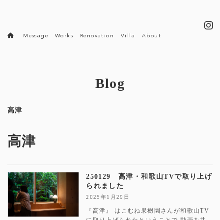
コ
ナ
ン
ビ
テ
ゲ
ン
ー
Message
Works
Renovation
Villa
About
ツ
シ
へ
ョ
ス
ン
キ
に
ッ
移
Blog
プ
動
高津
高津
250129 高津・和歌山TVで取り上げ
られました
2025年1月29日
『高津』 はこむね果樹園さんが和歌山TV
に取り上げられたということで 動画を共