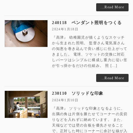
...Read More
240118 ペンダント照明をつくる
2024年1月18日
『高津』 幼稚園児が描くようなスケッチ
から生まれた照明。 監督さん電気屋さん
の知恵を巻き込んで良い感じに仕上がって
きました。 電球、ソケットの交換に対応
しパーツはシンプルに構成し重力に従い笠
が引っ掛かるだけの仕組み。 照 […]
...Read More
230110 ソリッドな印象
2024年1月10日
『高津』 ソリッドな印象となるように、
出隅の角は片側を勝たせてコーナーの見切
りなどを入れずに納めています。 また、
天端などでは壁の合板を優先させること
で、正対した時にコーナーに余計な線が入