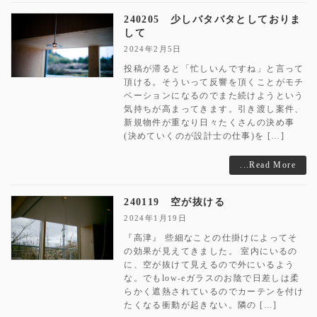
240205 少しバタバタとしておりま
して
2024年2月5日
投稿が滞ると「忙しいんですね」と言って
頂ける。そういって反響を頂くことがモチ
ベーションになるのでまた続けようという
気持ちが高まってきます。引き渡し案件、
新規物件が重なり日々たくさんの決め事
(決めていくのが設計士の仕事)を […]
...Read More
240119 空が抜ける
2024年1月19日
『高津』 些細なことの仕掛けによってそ
の効果が見えてきました。 室内にいるの
に、空が抜けて見えるので外にいるよう
な。でもlow-eガラスのお陰で日差しは柔
らかく遮熱されているのでカーテンを付け
たくなる衝動が起きない。隣の […]