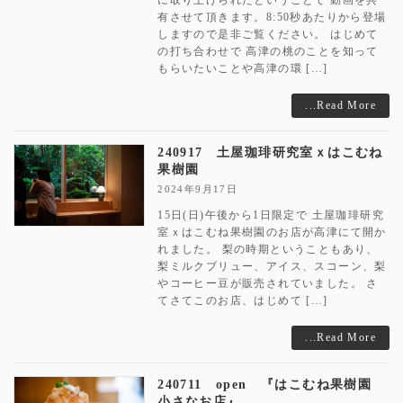
有させて頂きます。8:50秒あたりから登場
しますので是非ご覧ください。 はじめて
の打ち合わせで 高津の桃のことを知って
もらいたいことや高津の環 […]
...Read More
240917 土屋珈琲研究室ｘはこむね
果樹園
2024年9月17日
15日(日)午後から1日限定で 土屋珈琲研究
室ｘはこむね果樹園のお店が高津にて開か
れました。 梨の時期ということもあり、
梨ミルクブリュー、アイス、スコーン、梨
やコーヒー豆が販売されていました。 さ
てさてこのお店、はじめて […]
...Read More
240711 open 『はこむね果樹園
小さなお店』