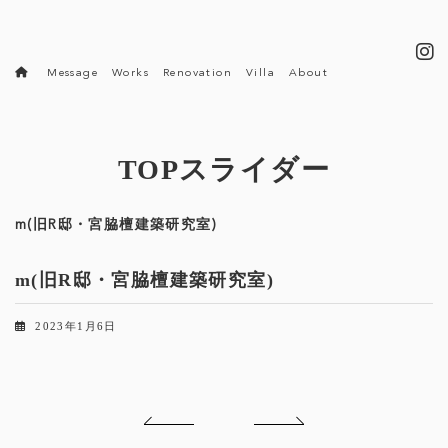
コ
ナ
ン
ビ
テ
ゲ
ン
ー
Message
Works
Renovation
Villa
About
ツ
シ
へ
ョ
ス
ン
キ
に
ッ
移
TOPスライダー
プ
動
m(旧R邸・宮脇檀建築研究室)
m(旧R邸・宮脇檀建築研究室)
2023年1月6日