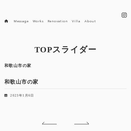
コ
ナ
ン
ビ
テ
ゲ
ン
ー
Message
Works
Renovation
Villa
About
ツ
シ
へ
ョ
ス
ン
キ
に
ッ
移
TOPスライダー
プ
動
和歌山市の家
和歌山市の家
2023年1月6日